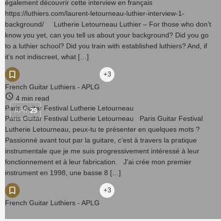
également découvrir cette interview en français
https://luthiers.com/laurent-letourneau-luthier-interview-1-
background/ Lutherie Letourneau Luthier – For those who don’t
know you yet, can you tell us about your background? Did you go
to a luthier school? Did you train with established luthiers? And, if
it’s not indiscreet, what […]
+3
French Guitar Luthiers - APLG
4 min read
Paris Guitar Festival Lutherie Letourneau
APR
29
Paris Guitar Festival Lutherie Letourneau Paris Guitar Festival
Lutherie Letourneau, peux-tu te présenter en quelques mots ?
Passionné avant tout par la guitare, c’est à travers la pratique
instrumentale que je me suis progressivement intéressé à leur
fonctionnement et à leur fabrication. J’ai crée mon premier
instrument en 1998, une basse 8 […]
+3
French Guitar Luthiers - APLG