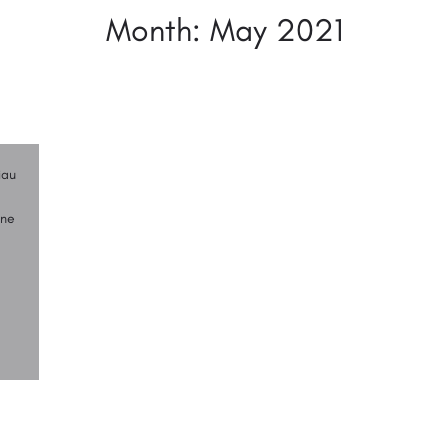
Month:
May 2021
iau
une