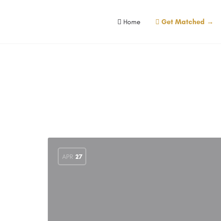
Home
Get Matched →
APR
27