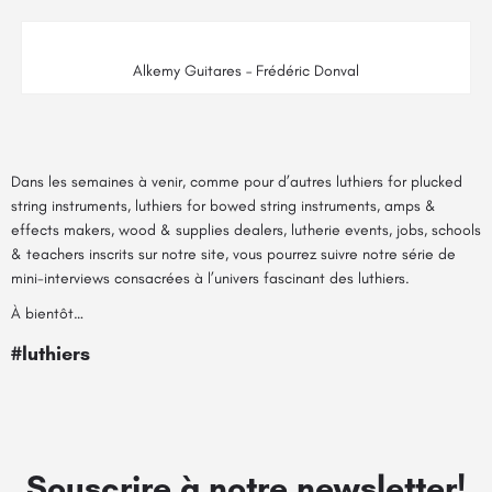
Alkemy Guitares – Frédéric Donval
Dans les semaines à venir, comme pour d’autres
luthiers for plucked
string instruments
,
luthiers for bowed string instruments
,
amps &
effects makers
,
wood & supplies dealers
,
lutherie events
,
jobs
,
schools
& teachers
inscrits sur notre site, vous pourrez suivre notre série de
mini-interviews consacrées à l’univers fascinant des luthiers.
À bientôt…
#luthiers
Souscrire à notre newsletter!