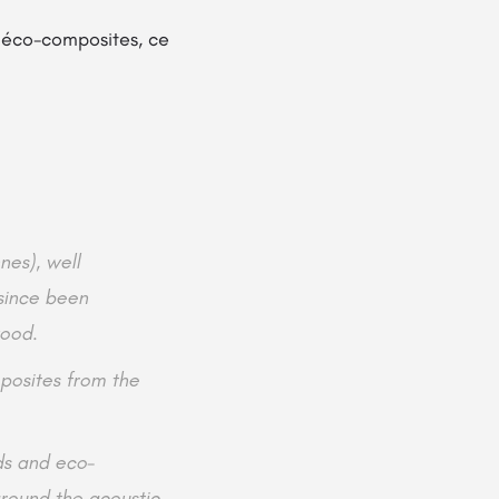
es éco-composites, ce
nes), well
 since been
wood.
mposites from the
ds and eco-
round the acoustic.