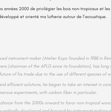
 des années 2000 de privilégier les bois non-tropicaux et l
développé et orienté ma lutherie autour de l’acoustique.
ced instrument maker (Atelier Kopo founded in 1988 in Ren
ers (chairman of the APLG since its foundation), has long
uture of his trade due to the use of different species of 
 and efficient solutions, he began to take an interest in co
merous experiments, with carbon fiber in particular.
e choice from the 2000s onward to favor non-tropical woo
s radically developed and focused his instrument making a