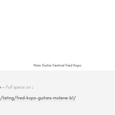
Paris Guitar Festival Fred Kopo
e –
Full specs on
:
m/listing/fred-kopo-guitars-molene-b1/