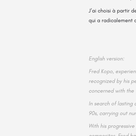
J’ai choisi à partir
qui a radicalement 
English version:
Fred Kopo, experien
recognized by his pe
concerned with the f
In search of lasting
90s, carrying out nu
With his progressiv
composites, Fred ha