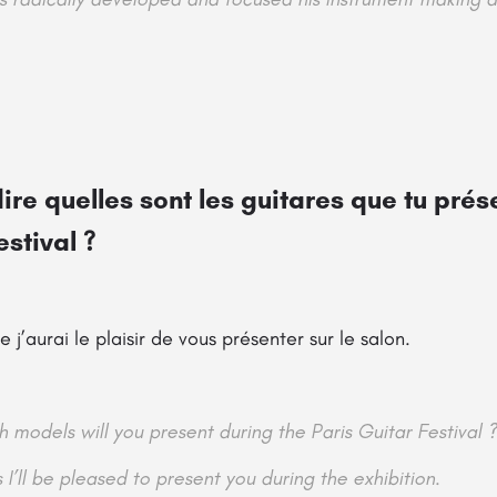
ire quelles sont les guitares que tu pré
estival ?
 j’aurai le plaisir de vous présenter sur le salon.
h models will you present during the Paris Guitar Festival ?
I’ll be pleased to present you during the exhibition.