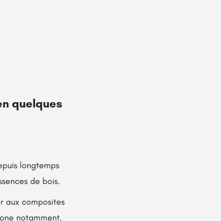
 en quelques
depuis longtemps
ssences de bois.
er aux composites
rbone notamment.