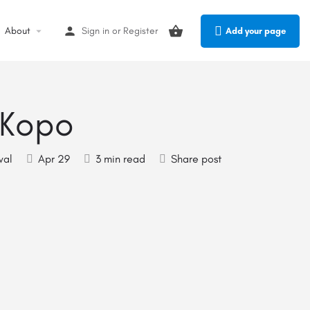
About
Sign in
or
Register
Add your page
 Kopo
val
Apr 29
3 min read
Share post