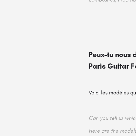
Peux-tu nous d
Paris Guitar F
Voici les modèles que
Can you tell us whic
Here are the models 