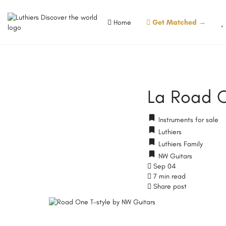
Home
Get Matched →
La Road O
Instruments for sale
Luthiers
Luthiers Family
NW Guitars
Sep 04
7 min read
Share post