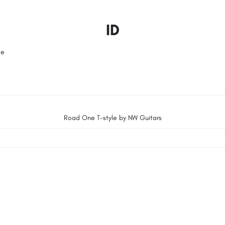
ID
le
Road One T-style by NW Guitars