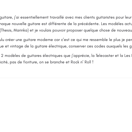
 guitare, j’ai essentiellement travaillé avec mes clients guitaristes pour leu
Chaque nouvelle guitare est différente de la précédente. Les modèles a
 (Thesis, Marinka) et je voulais pouvoir proposer quelque chose de nouveau
ulu créer une guitare moderne car c’est ce qui me ressemble le plus je pen
ue et vintage de la guitare électrique, conserver ces codes auxquels les g
 2 modèles de guitares électriques que j’apprécie, la Telecaster et la Les 
icité, pas de fioriture, on se branche et Rock n’ Roll !