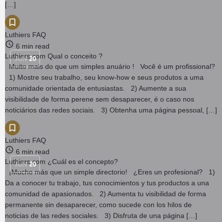
[…]
Luthiers FAQ
6 min read
Luthiers.com Qual o conceito ?
JUN
20
Muito mais do que um simples anuário ! Você é um profissional?
1) Mostre seu trabalho, seu know-how e seus produtos a uma
comunidade orientada de entusiastas. 2) Aumente a sua
visibilidade de forma perene sem desaparecer, é o caso nos
noticiários das redes sociais. 3) Obtenha uma página pessoal, […]
Luthiers FAQ
6 min read
Luthiers.com ¿Cuál es el concepto?
JUN
20
¡Mucho más que un simple directorio! ¿Eres un profesional? 1)
Da a conocer tu trabajo, tus conocimientos y tus productos a una
comunidad de apasionados. 2) Aumenta tu visibilidad de forma
permanente sin desaparecer, como sucede con los hilos de
noticias de las redes sociales. 3) Disfruta de una página […]