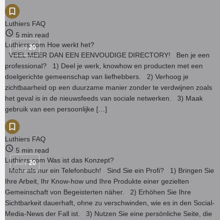
Luthiers FAQ
5 min read
Luthiers.com Hoe werkt het?
JUN
20
VEEL MEER DAN EEN EENVOUDIGE DIRECTORY! Ben je een
professional? 1) Deel je werk, knowhow en producten met een
doelgerichte gemeenschap van liefhebbers. 2) Verhoog je
zichtbaarheid op een duurzame manier zonder te verdwijnen zoals
het geval is in de nieuwsfeeds van sociale netwerken. 3) Maak
gebruik van een persoonlijke […]
Luthiers FAQ
5 min read
Luthiers.com Was ist das Konzept?
JUN
20
Mehr als nur ein Telefonbuch! Sind Sie ein Profi? 1) Bringen Sie
Ihre Arbeit, Ihr Know-how und Ihre Produkte einer gezielten
Gemeinschaft von Begeisterten näher. 2) Erhöhen Sie Ihre
Sichtbarkeit dauerhaft, ohne zu verschwinden, wie es in den Social-
Media-News der Fall ist. 3) Nutzen Sie eine persönliche Seite, die